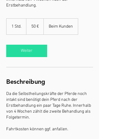
Erstbehandlung.
50
Euro
1 Std.
1
50 €
Beim Kunden
S
t
d
Weiter
Beschreibung
Da die Selbstheilungskräfte der Pferde noch
intakt sind benötigt dein Pferd nach der
Erstbehandlung ein paar Tage Ruhe. Innerhalb
von 4 Wochen zählt die zweite Behandlung als
Folgetermin.
Fahrtkosten können ggf. anfallen.