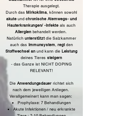
Therapie ausgelegt.
Durch das
Mirkoklima
, können sowohl
akute
und
chronische Atemwegs- und
Hauterkrankungen/ -Infekte
als auch
Allergien
behandelt werden.
Natürlich
unterstützt
die Salzkammer
auch das
Immunsystem
,
regt
den
Stoffwechsel
an
und kann die
Leistung
deines Tieres
steigern
- das Ganze ist NICHT DOPING
RELEVANT!
Die
Anwendungsdauer
richtet sich
nach dem jeweiligen Anliegen.
Verallgemeinert kann man sagen:
Prophylaxe: 7 Behandlungen
Akute Infektionen / neu erkrankte
Tiere : 7-10 Behandlungen