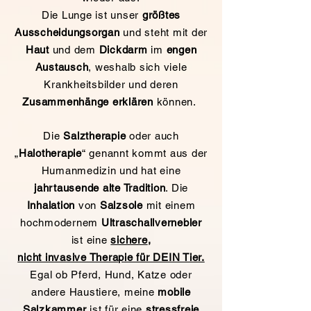
Die Lunge ist unser
größtes
Ausscheidungsorgan
und steht mit der
Haut
und dem
Dickdarm
im
engen
Austausch
, weshalb sich viele
Krankheitsbilder und deren
Zusammenhänge
erklären
können.
Die
Salztherapie
oder auch
„
Halotherapie
“ genannt kommt aus der
Humanmedizin und hat eine
jahrtausende alte Tradition
. Die
Inhalation
von
Salzsole
mit einem
hochmodernem
Ultraschallvernebler
ist eine
sichere
,
nicht invasive Therapie für DEIN Tier.
Egal ob Pferd, Hund, Katze oder
andere Haustiere, meine
mobile
Salzkammer
ist für eine
stressfreie