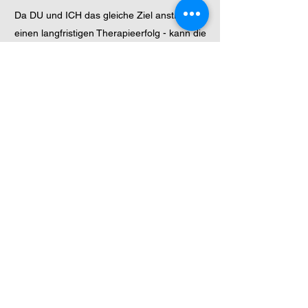
Da DU und ICH das gleiche Ziel anstreben -
einen langfristigen Therapieerfolg - kann die
mobile Salzkammer nur für mind. eine
Woche gemietet werden.
Pro Sitzung können sich zwei Pferde oder
mehrere Kleintiere (Hunde, Katzen etc.), die
sich natürlich verstehen sollten, im Hänger
aufhalten.
Einen Hängerstellplatz mit genügend Platz
zum Verladen der Pferde sowie einen
Stromanschluss (normale Steckdose - Es
wird ca. 1 kWh pro Stunde verbraucht) wird
benötigt. Außerdem ist es sinnvoll den
Hänger an eine ruhige Stelle zu stellen,
damit die Tiere während ihrer Behandlung
entspannen können.
Bitte bedenke dabei, dass ein Umparken
des Anhängers nach Inbetriebnahme nicht
mehr möglich ist.